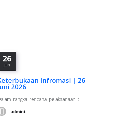
26
30
JUN
JUL
Keterbukaan Infromasi | 26
Laporan
Juni 2026
Juni 202
alam rangka rencana pelaksanaan t
Laporan Keu
2026Untuk 
admint
admi