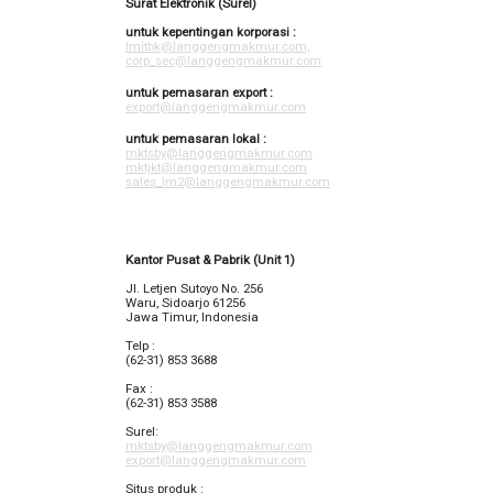
Surat Elektronik (Surel)
untuk kepentingan korporasi :
lmitbk@langgengmakmur.com,
corp_sec@langgengmakmur.com
untuk pemasaran export :
export@langgengmakmur.com
untuk pemasaran lokal :
mktsby@langgengmakmur.com
mktjkt@langgengmakmur.com
sales_lm2@langgengmakmur.com
Kantor Pusat & Pabrik (Unit 1)
Jl. Letjen Sutoyo No. 256
Waru, Sidoarjo 61256
Jawa Timur, Indonesia
Telp :
(62-31) 853 3688
Fax :
(62-31) 853 3588
Surel:
mktsby@langgengmakmur.com
export@langgengmakmur.com
Situs produk :