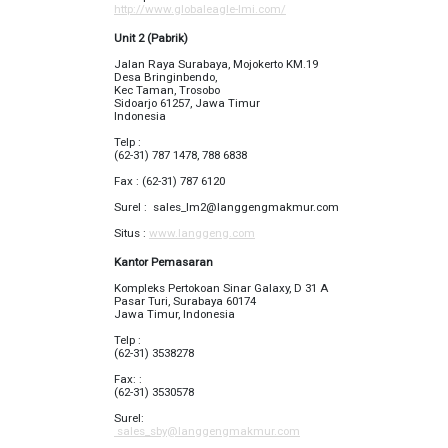
http://www.globaleagle-lmi.com/
Unit 2 (Pabrik)
Jalan Raya Surabaya, Mojokerto KM.19
Desa Bringinbendo,
Kec Taman, Trosobo
Sidoarjo 61257, Jawa Timur
Indonesia
Telp :
(62-31) 787 1478, 788 6838
Fax : (62-31) 787 6120
Surel :
sales_lm2@langgengmakmur.com
Situs :
www.langgeng.com
Kantor Pemasaran
Kompleks Pertokoan Sinar Galaxy, D 31 A
Pasar Turi, Surabaya 60174
Jawa Timur, Indonesia
Telp :
(62-31) 3538278
Fax: :
(62-31) 3530578
Surel:
sales_sby@langgengmakmur.com