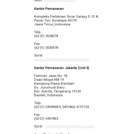
Situs :
www.langgeng.com
Kantor Pemasaran
Kompleks Pertokoan Sinar Galaxy, D 31 A
Pasar Turi, Surabaya 60174
Jawa Timur, Indonesia
Telp :
(62-31) 3538278
Fax: :
(62-31) 3530578
Surel:
sales_sby@langgengmakmur.com
Kantor
Pemasaran Jakarta (Unit 3)
Faliman Jaya, No. 18,
Daan Mogot KM 19
Kampung Rawa Bamban
Ds. Jurumudi Baru
Kec. Benda, Tangerang 15124
Banten, Indonesia
Telp :
(62-21) 5459068-9, 5451864, 6191103
Fax :
(62-21) 5451863
Surel :
mktjkt@langgengmakmur.com