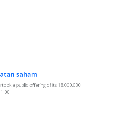
GAMBARAN U
tatan saham
Prinsip
keberla
took a public oﬀering of its 18,000,000
Untuk pener
 1,00
menerapkan p
By admi