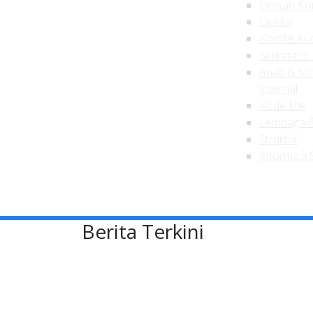
Dewan Kom
Direksi
Komite Aud
Sekretaris
Audit & Si
Internal
Kode Etik
Lembaga &
Struktur
Informasi
Berita Terkini