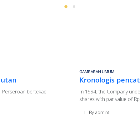
GAMBARAN UMUM
njutan
Kronologis penca
i” Perseroan bertekad
In 1994, the Company under
shares with par value of Rp
By admint