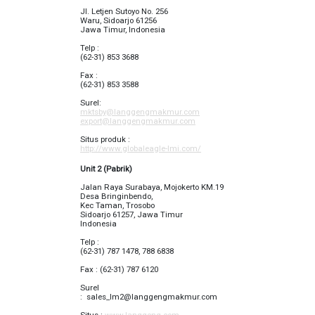
Jl. Letjen Sutoyo No. 256
Waru, Sidoarjo 61256
Jawa Timur, Indonesia
Telp :
(62-31) 853 3688
Fax :
(62-31) 853 3588
Surel:
mktsby@langgengmakmur.com
export@langgengmakmur.com
Situs produk :
http://www.globaleagle-lmi.com/
Unit 2 (Pabrik)
Jalan Raya Surabaya, Mojokerto KM.19
Desa Bringinbendo,
Kec Taman, Trosobo
Sidoarjo 61257, Jawa Timur
Indonesia
Telp :
(62-31) 787 1478, 788 6838
Fax : (62-31) 787 6120
Surel
:
sales_lm2@langgengmakmur.com