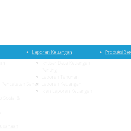
Laporan Keuangan
Produksi
Ber
um
Ikhtisar Data Keuangan
Penting
Laporan Tahunan
s Pencatatan Saham
Laporan Keuangan
Iklan Laporan Keuangan
 Sosial &
&
n
rusahaan