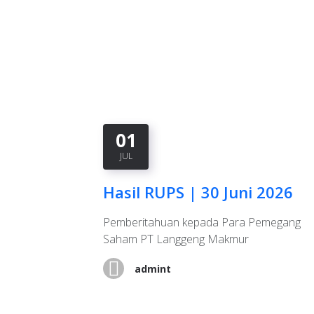
01
JUL
eriode
Hasil RUPS | 30 Juni 2026
026
Pemberitahuan kepada Para Pemegang
uni
Saham PT Langgeng Makmur
admint