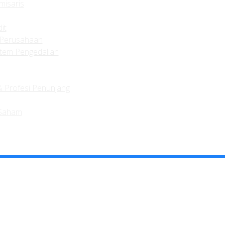
isaris
it
 Perusahaan
stem Pengedalian
 Profesi Penunjang
 Saham