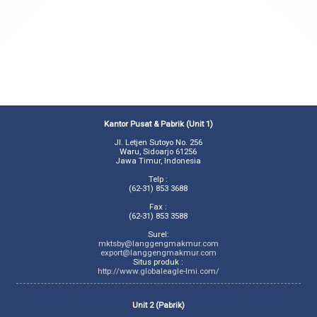
Kantor Pusat & Pabrik (Unit 1)
Jl. Letjen Sutoyo No. 256
Waru, Sidoarjo 61256
Jawa Timur, Indonesia
Telp :
(62-31) 853 3688
Fax :
(62-31) 853 3588
Surel:
mktsby@langgengmakmur.com
export@langgengmakmur.com
Situs produk :
http://www.globaleagle-lmi.com/
Unit 2 (Pabrik)