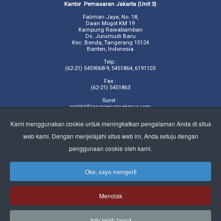
Kantor Pemasaran Jakarta (Unit 3)
Faliman Jaya, No. 18,
Daan Mogot KM 19
Kampung Rawabamban
Ds. Jurumudi Baru
Kec. Benda, Tangerang 15124
Banten, Indonesia
Telp :
(62-21) 5459068-9, 5451864, 6191103
Fax :
(62-21) 5451863
Surel :
mktjkt@langgengmakmur.com
Kami menggunakan cookie untuk meningkatkan pengalaman Anda di situs
Surat Elektronik (Surel)
web kami. Dengan menjelajahi situs web ini, Anda setuju dengan
untuk kepentingan korporasi :
penggunaan cookie oleh kami.
lmitbk@langgengmakmur.com,
corp_sec@langgengmakmur.com
untuk pemasaran export :
Oke, saya mengerti
export@langgengmakmur.com
untuk pemasaran lokal :
mktsby@langgengmakmur.com
Menolak
mktjkt@langgengmakmur.com
sales_lm2@langgengmakmur.com
Info lebih lanjut