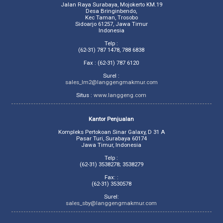
Jalan Raya Surabaya, Mojokerto KM.19
Desa Bringinbendo,
Kec Taman, Trosobo
Sidoarjo 61257, Jawa Timur
Indonesia
Telp :
(62-31) 787 1478, 788 6838
Fax : (62-31) 787 6120
Surel :
sales_lm2@langgengmakmur.com
Situs :
www.langgeng.com
Kantor Penjualan
Kompleks Pertokoan Sinar Galaxy, D 31 A
Pasar Turi, Surabaya 60174
Jawa Timur, Indonesia
Telp :
(62-31) 3538278; 3538279
Fax: :
(62-31) 3530578
Surel:
sales_sby@langgengmakmur.com