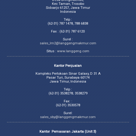
Kec Taman, Trosobo
Sidoarjo 61257, Jawa Timur
Indonesia
Telp :
(62-31) 787 1478, 788 6838
Fax : (62-31) 787 6120
Surel :
sales_lm2@langgengmakmur.com
Situs :
www.langgeng.com
Kantor Penjualan
Kompleks Pertokoan Sinar Galaxy, D 31 A
Pasar Turi, Surabaya 60174
Jawa Timur, Indonesia
Telp :
(62-31) 3538278; 3538279
Fax: :
(62-31) 3530578
Surel:
sales_sby@langgengmakmur.com
Kantor Pemasaran Jakarta (Unit 3)