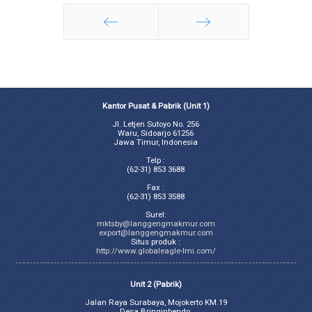
Sebelumnya
Selanjutnya
Kantor Pusat & Pabrik (Unit 1)
Jl. Letjen Sutoyo No. 256
Waru, Sidoarjo 61256
Jawa Timur, Indonesia
Telp :
(62-31) 853 3688
Fax :
(62-31) 853 3588
Surel:
mktsby@langgengmakmur.com
export@langgengmakmur.com
Situs produk :
http://www.globaleagle-lmi.com/
Unit 2 (Pabrik)
Jalan Raya Surabaya, Mojokerto KM.19
Desa Bringinbendo,