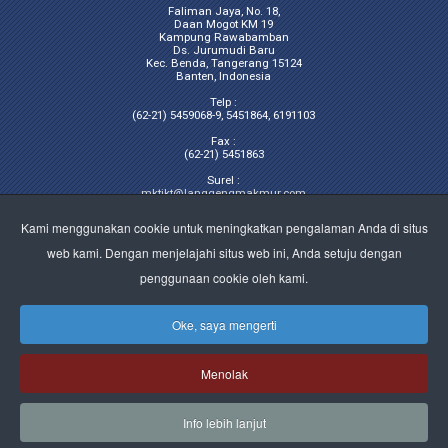
Faliman Jaya, No. 18,
Daan Mogot KM 19
Kampung Rawabamban
Ds. Jurumudi Baru
Kec. Benda, Tangerang 15124
Banten, Indonesia
Telp :
(62-21) 5459068-9, 5451864, 6191103
Fax :
(62-21) 5451863
Surel :
mktjkt@langgengmakmur.com
Kami menggunakan cookie untuk meningkatkan pengalaman Anda di situs
Surat Elektronik (Surel)
web kami. Dengan menjelajahi situs web ini, Anda setuju dengan
untuk kepentingan korporasi :
penggunaan cookie oleh kami.
lmitbk@langgengmakmur.com,
corp_sec@langgengmakmur.com
untuk pemasaran export :
Oke, saya mengerti
export@langgengmakmur.com
untuk pemasaran lokal :
mktsby@langgengmakmur.com
Menolak
mktjkt@langgengmakmur.com
sales_lm2@langgengmakmur.com
Info lebih lanjut
© 2026 PT LMI Tbk. All Rights Reserved.