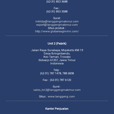
(62-31) 853 3688
Fax :
(62-31) 853 3588
Surel:
mktsby@langgengmakmur.com
export@langgengmakmur.com
Situs produk :
http://www.globaleagle-lmi.com/
Unit 2 (Pabrik)
Jalan Raya Surabaya, Mojokerto KM.19
Desa Bringinbendo,
Kec Taman, Trosobo
Sidoarjo 61257, Jawa Timur
Indonesia
Telp :
(62-31) 787 1478, 788 6838
Fax : (62-31) 787 6120
Surel :
sales_lm2@langgengmakmur.com
Situs :
www.langgeng.com
Kantor Penjualan