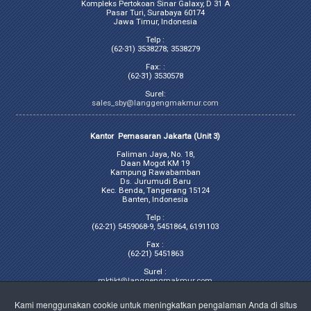
Kompleks Pertokoan Sinar Galaxy, D 31 A
Pasar Turi, Surabaya 60174
Jawa Timur, Indonesia
Telp :
(62-31) 3538278; 3538279
Fax: :
(62-31) 3530578
Surel:
sales_sby@langgengmakmur.com
Kantor Pemasaran Jakarta (Unit 3)
Faliman Jaya, No. 18,
Daan Mogot KM 19
Kampung Rawabamban
Ds. Jurumudi Baru
Kec. Benda, Tangerang 15124
Banten, Indonesia
Telp :
(62-21) 5459068-9, 5451864, 6191103
Fax :
(62-21) 5451863
Surel :
mktjkt@langgengmakmur.com
Kami menggunakan cookie untuk meningkatkan pengalaman Anda di situs