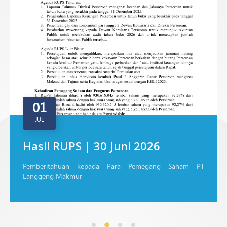
01
JUL
Hasil RUPS | 30 Juni 2026
Pemberitahuan kepada Para Pemegang Saham PT
Langgeng Makmur