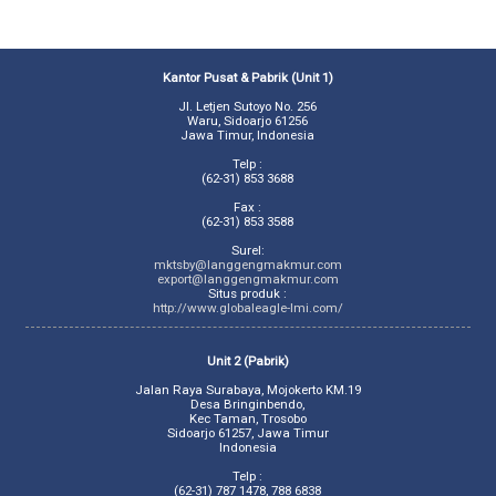
Kantor Pusat & Pabrik (Unit 1)
Jl. Letjen Sutoyo No. 256
Waru, Sidoarjo 61256
Jawa Timur, Indonesia
Telp :
(62-31) 853 3688
Fax :
(62-31) 853 3588
Surel:
mktsby@langgengmakmur.com
export@langgengmakmur.com
Situs produk :
http://www.globaleagle-lmi.com/
Unit 2 (Pabrik)
Jalan Raya Surabaya, Mojokerto KM.19
Desa Bringinbendo,
Kec Taman, Trosobo
Sidoarjo 61257, Jawa Timur
Indonesia
Telp :
(62-31) 787 1478, 788 6838