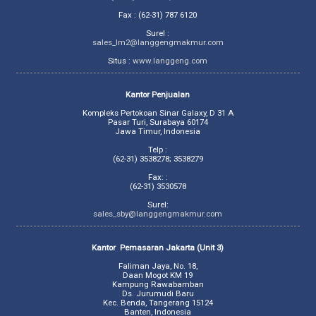
Fax : (62-31) 787 6120
Surel :
sales_lm2@langgengmakmur.com
Situs :
www.langgeng.com
Kantor Penjualan
Kompleks Pertokoan Sinar Galaxy, D 31 A
Pasar Turi, Surabaya 60174
Jawa Timur, Indonesia
Telp :
(62-31) 3538278; 3538279
Fax: :
(62-31) 3530578
Surel:
sales_sby@langgengmakmur.com
Kantor Pemasaran Jakarta (Unit 3)
Faliman Jaya, No. 18,
Daan Mogot KM 19
Kampung Rawabamban
Ds. Jurumudi Baru
Kec. Benda, Tangerang 15124
Banten, Indonesia