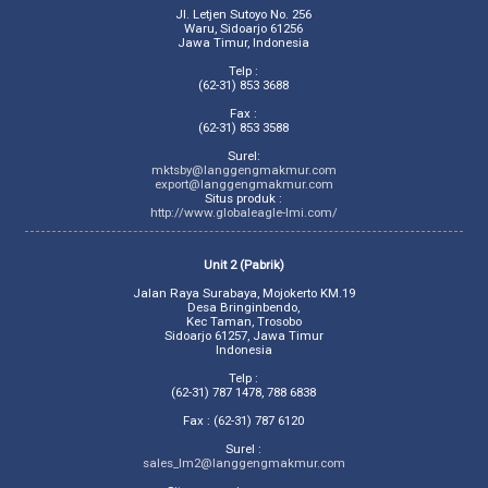
Jl. Letjen Sutoyo No. 256
Waru, Sidoarjo 61256
Jawa Timur, Indonesia
Telp :
(62-31) 853 3688
Fax :
(62-31) 853 3588
Surel:
mktsby@langgengmakmur.com
export@langgengmakmur.com
Situs produk :
http://www.globaleagle-lmi.com/
Unit 2 (Pabrik)
Jalan Raya Surabaya, Mojokerto KM.19
Desa Bringinbendo,
Kec Taman, Trosobo
Sidoarjo 61257, Jawa Timur
Indonesia
Telp :
(62-31) 787 1478, 788 6838
Fax : (62-31) 787 6120
Surel :
sales_lm2@langgengmakmur.com