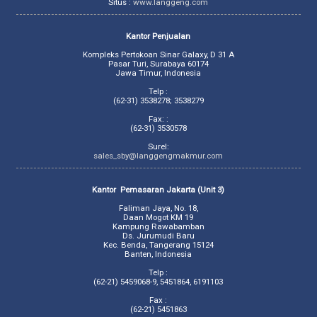
Situs :
www.langgeng.com
Kantor Penjualan
Kompleks Pertokoan Sinar Galaxy, D 31 A
Pasar Turi, Surabaya 60174
Jawa Timur, Indonesia
Telp :
(62-31) 3538278; 3538279
Fax: :
(62-31) 3530578
Surel:
sales_sby@langgengmakmur.com
Kantor Pemasaran Jakarta (Unit 3)
Faliman Jaya, No. 18,
Daan Mogot KM 19
Kampung Rawabamban
Ds. Jurumudi Baru
Kec. Benda, Tangerang 15124
Banten, Indonesia
Telp :
(62-21) 5459068-9, 5451864, 6191103
Fax :
(62-21) 5451863